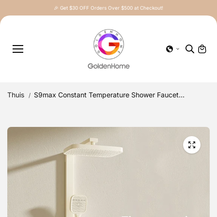
Doorga
🎉 Get $30 OFF Orders Over $500 at Checkout!
an naar
artikel
Thuis
S9max Constant Temperature Shower Faucet...