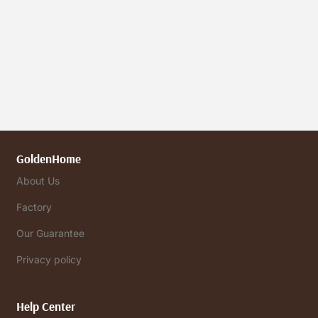
GoldenHome
About Us
Factory
Our Guarantee
Privacy policy
Help Center