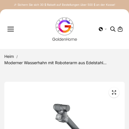
Inhalt
🎉 Sichern Sie sich 30 $ Rabatt auf Bestellungen über 500 $ an der Kasse!
springe
n
Heim
Moderner Wasserhahn mit Roboterarm aus Edelstahl...