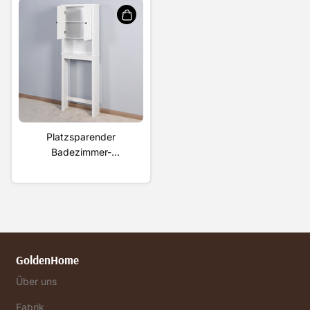
Stil, MDF-Platte
Aufbewahrungsschrank
Platzsparender
Badezimmer-
Aufbewahrungsschrank
aus Holz über der
Toilette mit
verstellbarem
Einlegeboden
GoldenHome
Über uns
Fabrik