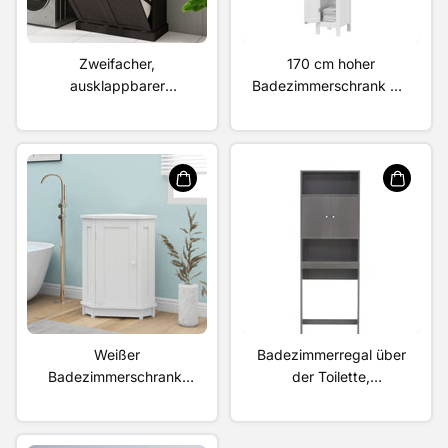
Zweifacher,
170 cm hoher
ausklappbarer
Badezimmerschrank mit
Wäschekorb im hohen
verstellbaren
Badezimmerschrank mit
Einlegeböden,
2 verstellbaren
freistehender Schrank
Einlegeböden –
mit einer Tür,
Schwarz
Kippsicherung, offene
Fächer, für Zuhause,
kleine Räume,
Badezimmer, Küche,
Wohnzimmer, Weiß
Weißer
Badezimmerregal über
Badezimmerschrank,
der Toilette,
dreieckiger Eckschrank
platzsparende Lösung
mit verstellbarem
fürs Badezimmer,
Einlegeboden, moderner
Badezimmer-WC-