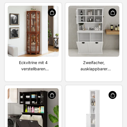
Dunkles Walnussholz
verstellbaren
Einlegeböden, MDF-
Platte, weiß lackiert -
Perfekt zur Präsentation
Ihrer Lieblingsstücke
Eckvitrine mit 4
Zweifacher,
verstellbaren
ausklappbarer
Einlegeböden aus
Wäschekorb im hohen
gehärtetem Glas und
Badezimmerschrank mit
Beleuchtungssystem,
2 verstellbaren
Beinen aus Massivholz,
Einlegeböden – Weiß
Acryl-Spiegelrückwand
(E26-Glühbirne nicht
enthalten)