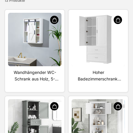
13 Produkte
Wandhängender WC-
Hoher
Schrank aus Holz, 5-
Badezimmerschrank,
lagig, multifunktionaler
Schrank mit zwei Türen
Schrank mit
und Schubladen,
verstellbarer Tür, weiß
verstellbarem
Einlegeboden, MDF-
Platte, weiß