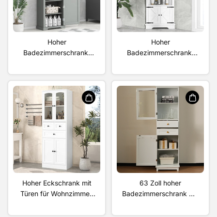
Hoher
Hoher
Badezimmerschrank,
Badezimmerschrank,
freistehend, mit
Eckschrank mit Türen
Schublade und
und verstellbarem
verstellbarem
Einlegeboden, MDF-
Einlegeboden, MDF-
Platte, Weiß
Platte mit lackierter
Oberfläche, Grau
Hoher Eckschrank mit
63 Zoll hoher
Türen für Wohnzimmer,
Badezimmerschrank mit
Badezimmer, Esszimmer
Glastüren, freistehend,
oder Küche, Farbe:
zwei Schubladen und