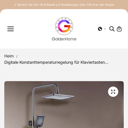
Inhalt
🎉 Sichern Sie sich 30 $ Rabatt auf Bestellungen über 500 $ an der Kasse!
springe
n
Heim
Digitale Konstanttemperaturregelung für Klaviertasten...