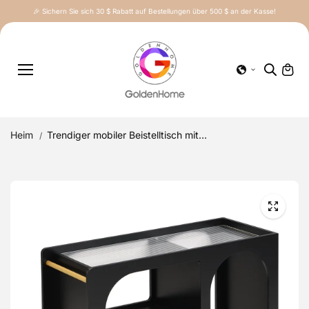
Inhalt
🎉 Sichern Sie sich 30 $ Rabatt auf Bestellungen über 500 $ an der Kasse!
springe
n
Heim
Trendiger mobiler Beistelltisch mit...