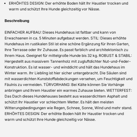
ERHÖHTES DESIGN: Der erhöhte Boden hält Ihr Haustier trocken und
warm und schützt Ihre Hunde gleichzeitig vor Nässe.
Beschreibung
EINFACHER AUFBAU: Dieses Hundehaus ist faltbar und kann von
Erwachsenen in ca. 5 Minuten aufgebaut werden. STIL: Dieses erhöhte
Hundehaus im rustikalen Stil ist eine schöne Ergänzung für Ihren Garten,
Ihre Terrasse oder Ihr Zuhause. Es passt farblich und architektonisch zu
Ihrem Haus. Geeignet für mittelgroße Hunde bis 32 kg. ROBUST & STABIL:
Hergestellt aus massivem Tannenholz mit zugluftdichter Nut-und-Feder-
Konstruktion. Es ist wasser- und winddicht und hält das Hundehaus im
Winter warm. Ihr Liebling ist hier sicher untergebracht. Die Säulen sind
mit wasserdichten Kunststoffabdeckungen versehen, um Feuchtigkeit und
Fäulnis zu vermeiden. TÜRVORHANG: Bei Kälte können Sie Vorhänge
anbringen und Ihrem Haustier ein warmes Zuhause bieten. WETTERFEST:
Das Dach dieses Hundehauses besteht aus wasserdichtem Asphalt und
schützt Ihr Haustier vor schlechtem Wetter. Es hält den meisten
Witterungsbedingungen wie Regen, Schnee, Sonne, Wind und mehr stand.
ERHÖHTES DESIGN: Der erhöhte Boden hält Ihr Haustier trocken und
warm und schützt Ihre Hunde gleichzeitig vor Nässe.