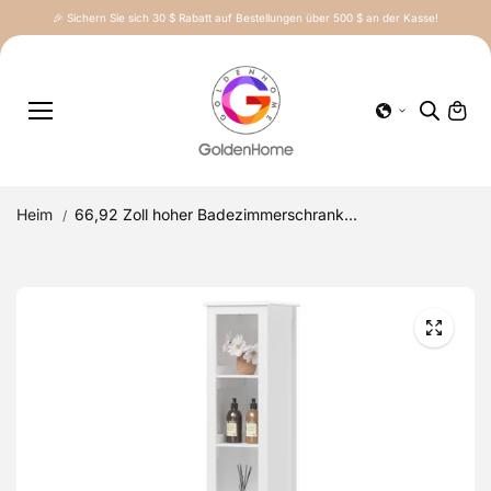
Inhalt
🎉 Sichern Sie sich 30 $ Rabatt auf Bestellungen über 500 $ an der Kasse!
springe
n
Heim
66,92 Zoll hoher Badezimmerschrank...