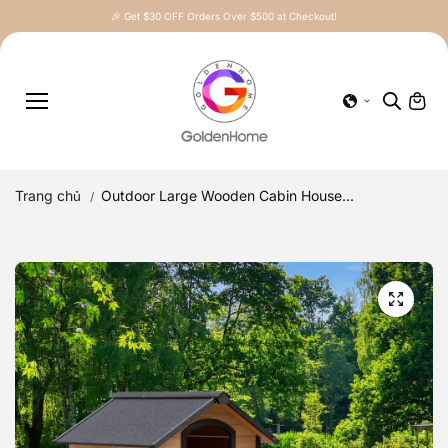
Chuyển
🎉 Get $30 OFF Orders Over $500 at Checkout!
đến nội
dung
Trang chủ
Outdoor Large Wooden Cabin House...