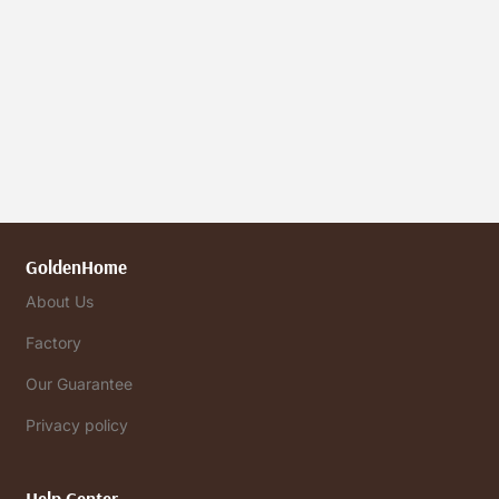
GoldenHome
About Us
Factory
Our Guarantee
Privacy policy
Help Center