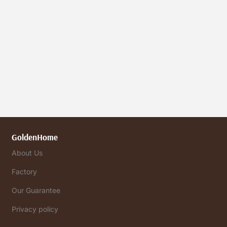
GoldenHome
About Us
Factory
Our Guarantee
Privacy policy