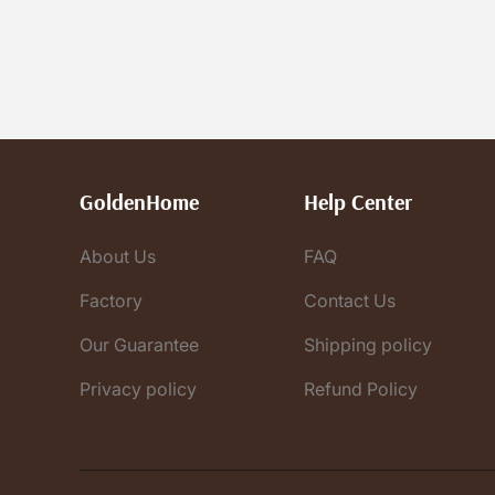
GoldenHome
Help Center
About Us
FAQ
Factory
Contact Us
Our Guarantee
Shipping policy
Privacy policy
Refund Policy