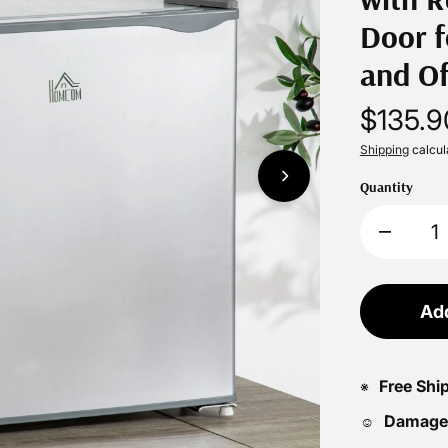
Door 
and Of
$135.9
Shipping
calcul
Quantity
Add
Free Shi
※
Damage
☺