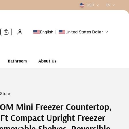
USD
EN
English
United States Dollar
Bathroom
About Us
Store
M Mini Freezer Countertop,
.Ft Compact Upright Freezer
emovable Shelves, Reversible