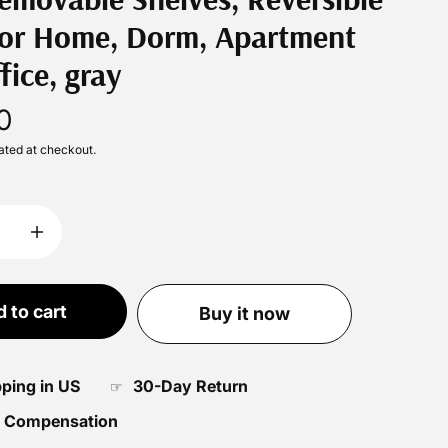
for Home, Dorm, Apartment
fice, gray
0
ated at checkout.
 to cart
Buy it now
pping in US
30-Day Return
☞
 Compensation