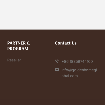
PARTNER &
Contact Us
PROGRAM
Reseller
+86 18359744100
info@goldenhomegl
obal.com