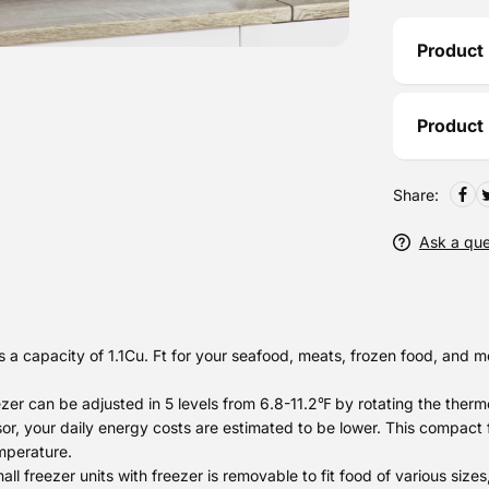
Product 
Product
Share:
Ask a que
s a capacity of 1.1Cu. Ft for your seafood, meats, frozen food, and 
er can be adjusted in 5 levels from 6.8-11.2℉ by rotating the therm
, your daily energy costs are estimated to be lower. This compact fr
mperature.
 freezer units with freezer is removable to fit food of various sizes, 