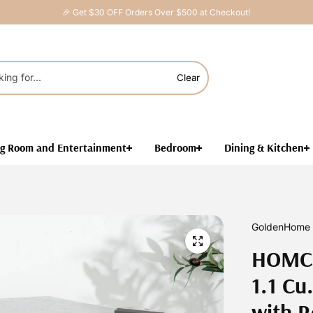
🎉 Get $30 OFF Orders Over $500 at Checkout!
Clear
ng Room and Entertainment
Bedroom
Dining & Kitchen
GoldenHome 
HOMCO
1.1 Cu
with R