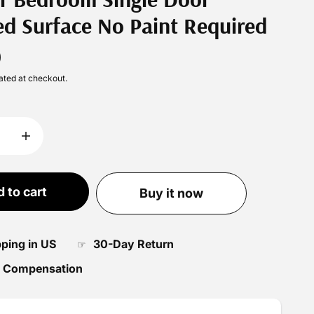
ed Surface No Paint Required
0
ated at checkout.
 to cart
Buy it now
pping in US
30-Day Return
☞
 Compensation