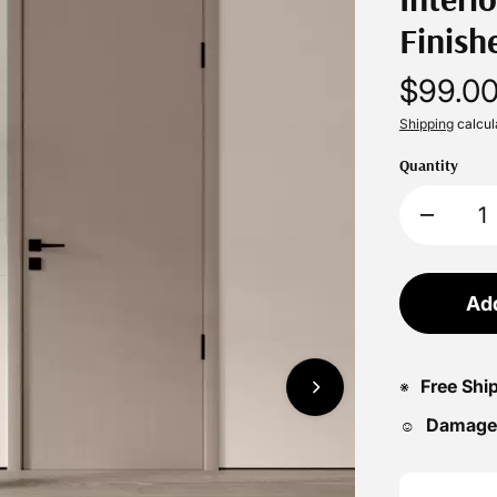
Finish
$99.0
Shipping
calcul
Quantity
Add
Free Shi
※
Damage
☺