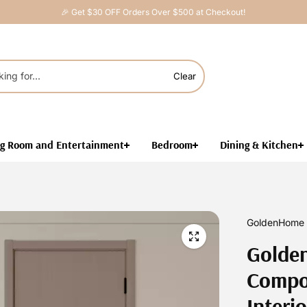
🎉 Get $30 OFF Orders Over $500 at Checkout!
Clear
ng Room and Entertainment
Bedroom
Dining & Kitchen
GoldenHome 
Golde
Compo
Interi