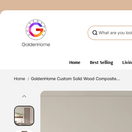
Skip to
content
Home
Best Selling
Livi
Home
GoldenHome Custom Solid Wood Composite...