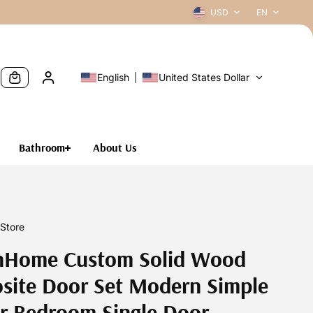
USD
EN
English
United States Dollar
Bathroom
About Us
Store
nHome Custom Solid Wood
site Door Set Modern Simple
or Bedroom Single Door