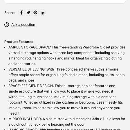
Share:
Ask a question
Product Features
AMPLE STORAGE SPACE: This free-standing Wardrobe Closet provides
versatile storage options with three key components including shelving,
a hanging rod, hanging hooks and mirror. Ideal for organizing clothing
and accessories.
VERSATILE SHELVING: With Three concealed shelves , this armoire
offers ample space for organizing folded clothes, including shirts, pants,
bags, and shoes.
SPACE-EFFICIENT DESIGN: This tall storage cabinet features one
single estructure that will allow you to place it where you need it
without taking much space, maximizing storage within a compact
footprint. Whether utilized in the kitchen or bedroom, it seamlessly fits
into any room. Its casters allow you to move it around anywhere you
need it.
MIRROR INCLUDED: A side mirror with dimensions 33in x 11in allows for
a quick outfit check befre heading out the door.
HANGING SPACE: With hanging room dimensions of 15.7 inches wide