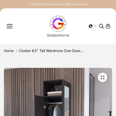
Skip to
🎉 Get $30 OFF Orders Over $500 at Checkout!
content
Home
Cluster 63" Tall Wardrove One-Door...