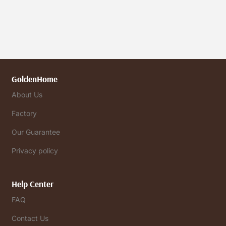
GoldenHome
About Us
Factory
Our Guarantee
Privacy policy
Help Center
FAQ
Contact Us