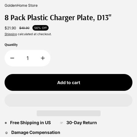
GoldenHome Store
8 Pack Plastic Charger Plate, D13"
$21.90
$49.90
56% Off
Shipping
calculated at checkout.
Quantity
Add to cart
Free Shipping in US
30-Day Return
※
☞
Damage Compensation
☺