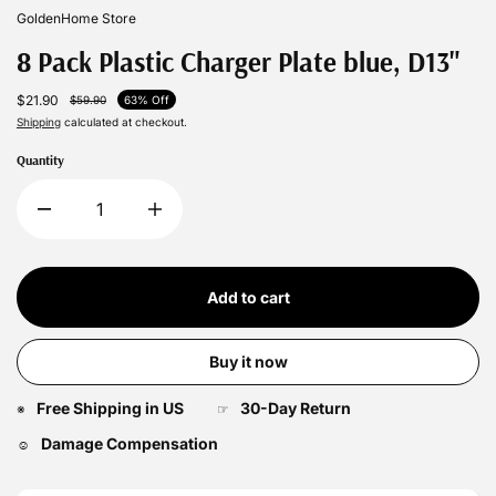
GoldenHome Store
8 Pack Plastic Charger Plate blue, D13"
$21.90
$59.90
63% Off
Shipping
calculated at checkout.
Quantity
Add to cart
Buy it now
Free Shipping in US
30-Day Return
※
☞
Damage Compensation
☺