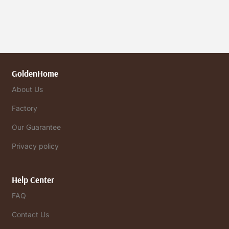
GoldenHome
About Us
Factory
Our Guarantee
Privacy policy
Help Center
FAQ
Contact Us