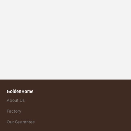
GoldenHome
About Us
Factory
Our Guarantee