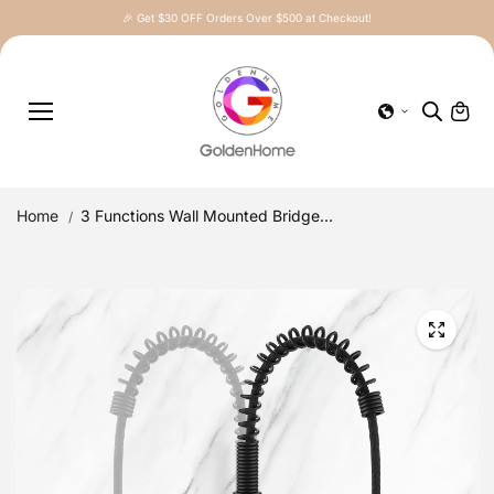
Skip to
🎉 Get $30 OFF Orders Over $500 at Checkout!
content
Home
3 Functions Wall Mounted Bridge...