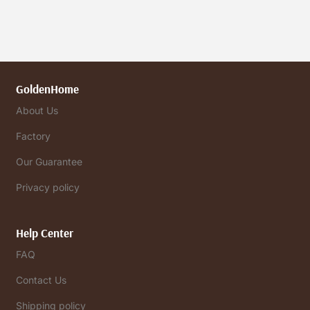
GoldenHome
About Us
Factory
Our Guarantee
Privacy policy
Help Center
FAQ
Contact Us
Shipping policy