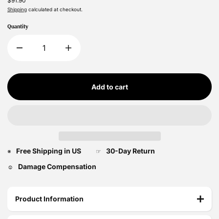
$91.90
Shipping
calculated at checkout.
Quantity
Add to cart
Free Shipping in US
30-Day Return
※
☞
Damage Compensation
☺
Product Information